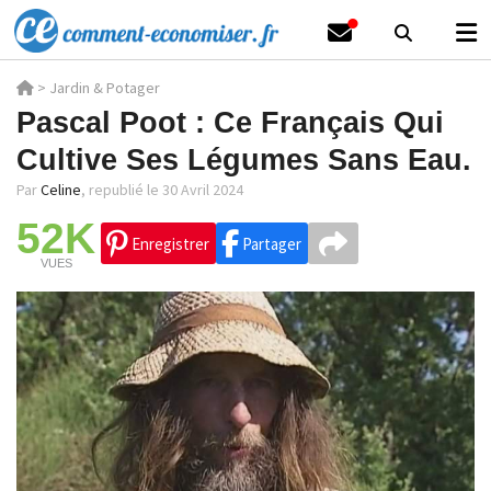
>
Jardin & Potager
Pascal Poot : Ce Français Qui
Cultive Ses Légumes Sans Eau.
Par
Celine
,
republié le 30 Avril 2024
52K
Enregistrer
Partager
VUES