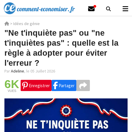
>
Idées de génie
"Ne t'inquiète pas" ou "ne
t'inquiètes pas" : quelle est la
règle à adopter pour éviter
l'erreur ?
Par
Adeline
,
le 05 Juillet 2026
6K
Enregistrer
Partager
VUES