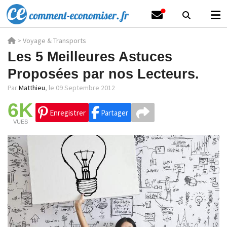
>
Voyage & Transports
Les 5 Meilleures Astuces
Proposées par nos Lecteurs.
Par
Matthieu
,
le 09 Septembre 2012
6K
Enregistrer
Partager
VUES