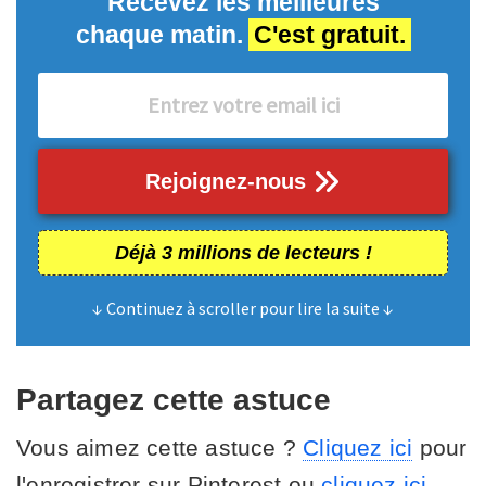
Recevez les meilleures
chaque matin.
C'est gratuit.
Rejoignez-nous
Déjà 3 millions de lecteurs !
↓ Continuez à scroller pour lire la suite ↓
Partagez cette astuce
Vous aimez cette astuce ?
Cliquez ici
pour
l'enregistrer sur Pinterest ou
cliquez ici