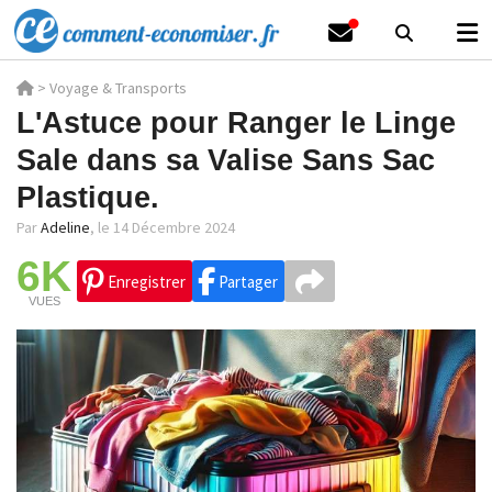
>
Voyage & Transports
L'Astuce pour Ranger le Linge
Sale dans sa Valise Sans Sac
Plastique.
Par
Adeline
,
le 14 Décembre 2024
6K
Enregistrer
Partager
VUES