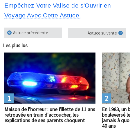
Empêchez Votre Valise de s'Ouvrir en
Voyage Avec Cette Astuce.
Astuce précédente
Astuce suivante
Les plus lus
1
2
Maison de l'horreur : une fillette de 11 ans
En 1983, un 
retrouvée en train d'accoucher, les
bouleversé l
explications de ses parents choquent
jamais à quoi
40 ans