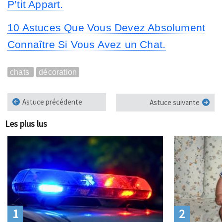
P’tit Appart.
10 Astuces Que Vous Devez Absolument
Connaître Si Vous Avez un Chat.
chats
décoration
Astuce précédente
Astuce suivante
Les plus lus
1
2