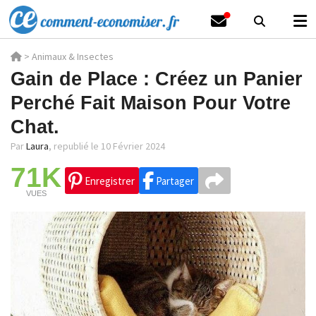
>
Animaux & Insectes
Gain de Place : Créez un Panier
Perché Fait Maison Pour Votre
Chat.
Par
Laura
,
republié le 10 Février 2024
71K
Enregistrer
Partager
VUES