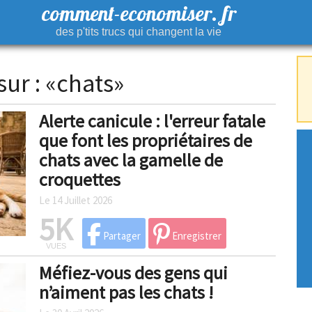
comment-economiser. fr
des p'tits trucs qui changent la vie
sur : «chats»
Alerte canicule : l'erreur fatale
que font les propriétaires de
chats avec la gamelle de
croquettes
Le 14 Juillet 2026
5K
Partager
Enregistrer
VUES
Méfiez-vous des gens qui
n’aiment pas les chats !