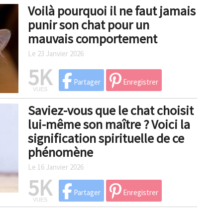
Voilà pourquoi il ne faut jamais
punir son chat pour un
mauvais comportement
Le 23 Janvier 2026
5K
Partager
Enregistrer
VUES
Saviez-vous que le chat choisit
lui-même son maître ? Voici la
signification spirituelle de ce
phénomène
Le 16 Janvier 2026
5K
Partager
Enregistrer
VUES