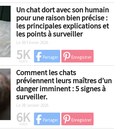
Un chat dort avec son humain
pour une raison bien précise :
les principales explications et
les points à surveiller
Le 09 Février 2026
5K
Partager
Enregistrer
VUES
Comment les chats
préviennent leurs maîtres d’un
danger imminent : 5 signes à
surveiller.
Le 28 Janvier 2026
6K
Partager
Enregistrer
VUES