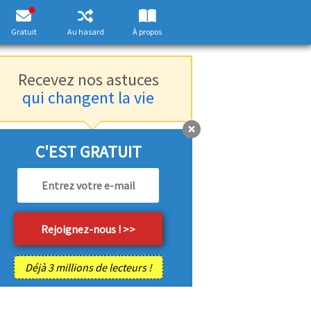
Gratuit
Au hasard
À propos
Recevez nos astuces
qui changent la vie
C'EST GRATUIT
Déjà 3 millions de lecteurs !