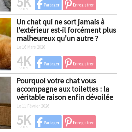
5K
Partager
Enregistrer
VUES
Un chat qui ne sort jamais à
l'extérieur est-il forcément plus
malheureux qu'un autre ?
Le 16 Mars 2026
4K
Partager
Enregistrer
VUES
Pourquoi votre chat vous
accompagne aux toilettes : la
véritable raison enfin dévoilée
Le 11 Février 2026
5K
Partager
Enregistrer
VUES