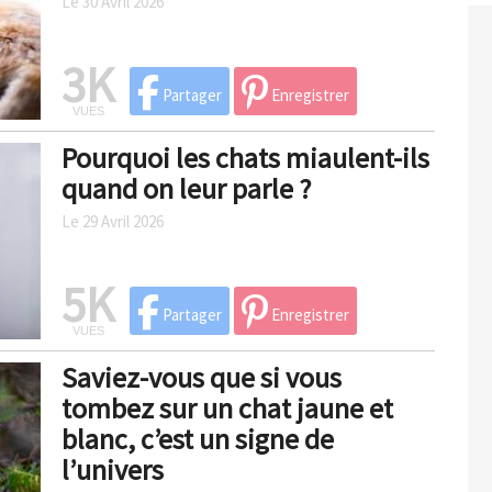
Le 30 Avril 2026
3K
Partager
Enregistrer
VUES
Pourquoi les chats miaulent-ils
quand on leur parle ?
Le 29 Avril 2026
5K
Partager
Enregistrer
VUES
Saviez-vous que si vous
tombez sur un chat jaune et
blanc, c’est un signe de
l’univers