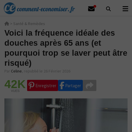
>
Santé & Remèdes
Voici la fréquence idéale des
douches après 65 ans (et
pourquoi trop se laver peut âtre
risqué)
Par
Celine
,
republié le 26 Février 2026
42K
Enregistrer
Partager
VUES