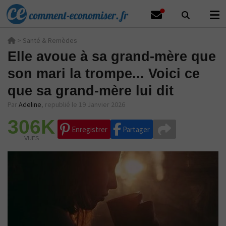
>
Santé & Remèdes
Elle avoue à sa grand-mère que
son mari la trompe... Voici ce
que sa grand-mère lui dit
Par
Adeline
,
republié le 19 Janvier 2026
306K
Enregistrer
Partager
VUES