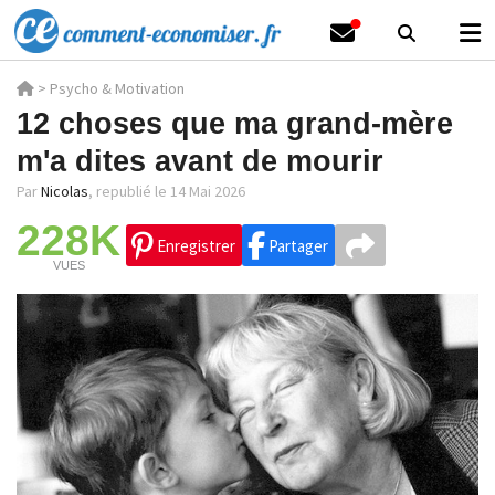
>
Psycho & Motivation
12 choses que ma grand-mère
m'a dites avant de mourir
Par
Nicolas
,
republié le 14 Mai 2026
228K
Enregistrer
Partager
VUES