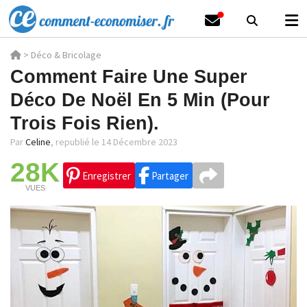
>
Déco & Bricolage
Comment Faire Une Super
Déco De Noël En 5 Min (Pour
Trois Fois Rien).
Par
Celine
,
republié le 14 Décembre 2023
28K
Enregistrer
Partager
VUES