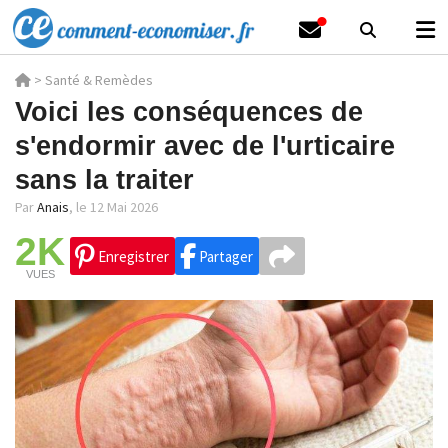
>
Santé & Remèdes
Voici les conséquences de
s'endormir avec de l'urticaire
sans la traiter
Par
Anais
,
le 12 Mai 2026
2K
Enregistrer
Partager
VUES