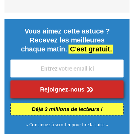
Vous aimez cette astuce ?
Recevez les meilleures
chaque matin.
C'est gratuit.
Rejoignez-nous
Déjà 3 millions de lecteurs !
↓ Continuez à scroller pour lire la suite ↓