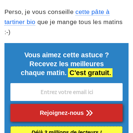
Perso, je vous conseille
cette pâte à
tartiner bio
que je mange tous les matins
:-)
Vous aimez cette astuce ?
Recevez les meilleures
chaque matin.
C'est gratuit.
Rejoignez-nous
Déjà 3 millions de lecteurs !