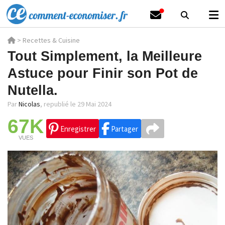
>
Recettes & Cuisine
Tout Simplement, la Meilleure
Astuce pour Finir son Pot de
Nutella.
Par
Nicolas
,
republié le 29 Mai 2024
67K
Enregistrer
Partager
VUES