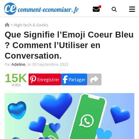
>
High-tech & Geeks
Que Signifie l’Emoji Coeur Bleu
? Comment l’Utiliser en
Conversation.
Par
Adeline
,
le 30 Septembre 2023
15K
Enregistrer
Partager
VUES