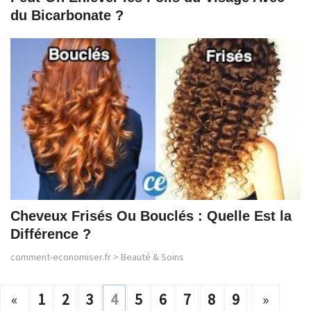
du Bicarbonate ?
Cheveux Frisés Ou Bouclés : Quelle Est la
Différence ?
comment-economiser.fr
>
Beauté & Soins
«
1
2
3
4
5
6
7
8
9
»