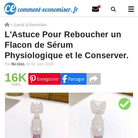
>
Santé & Remèdes
L'Astuce Pour Reboucher un
Flacon de Sérum
Physiologique et le Conserver.
Par
Nicolas
,
le 03 Juin 2020
16K
Enregistrer
Partager
VUES