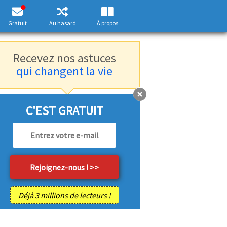
Gratuit
Au hasard
À propos
Recevez nos astuces
qui changent la vie
C'EST GRATUIT
Déjà 3 millions de lecteurs !