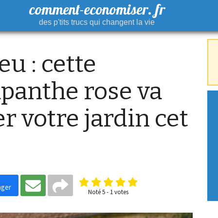
comment-economiser. fr
des p'tits trucs qui changent la vie
eu : cette
apanthe rose va
r votre jardin cet
ager
Noté
5
-
1
votes