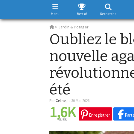
Menu
Best of
Recherche
>
Jardin & Potager
Oubliez le bl
nouvelle ag
révolutionne
été
Par
Celine
,
le 30 Mai 2026
1,6K
Enregistrer
Part
VUES