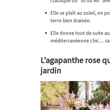
classique du “lis du Nil” a
Elle se plaît au soleil, en 
terre bien drainée.
Elle donne tout de suite au 
méditerranéenne chic… san
L’agapanthe rose qu
jardin