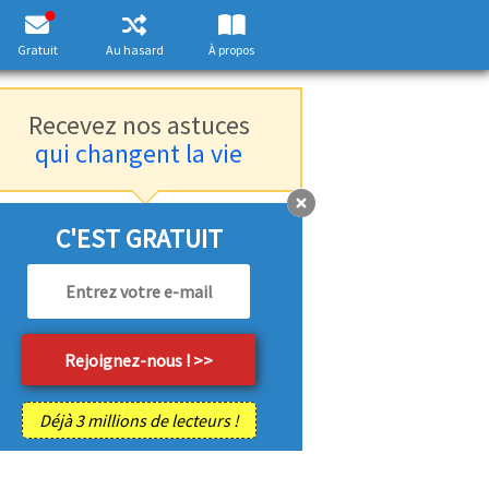
Gratuit
Au hasard
À propos
Recevez nos astuces
qui changent la vie
C'EST GRATUIT
Déjà 3 millions de lecteurs !