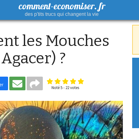
comment-economiser. fr
des p'tits trucs qui changent la vie
ent les Mouches
 Agacer) ?
er
Noté
5
-
22
votes