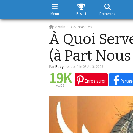
Menu
Best of
Recherche
>
Animaux & Insectes
À Quoi Serv
(à Part Nous
Par
Rudy
,
republié le 03 Août 2023
19K
Enregistrer
Partag
VUES