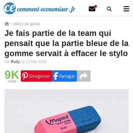
>
Idées de génie
Je fais partie de la team qui
pensait que la partie bleue de la
gomme servait à effacer le stylo
Par
Rudy
,
le 27 Mai 2026
9K
Enregistrer
Partager
VUES