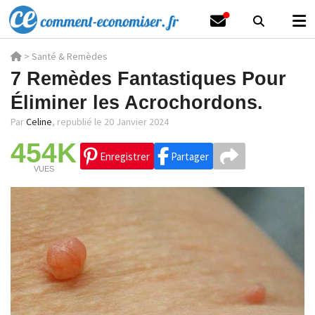
>
Santé & Remèdes
7 Remèdes Fantastiques Pour
Éliminer les Acrochordons.
Par
Celine
,
republié le 20 Janvier 2024
454K
Enregistrer
Partager
VUES