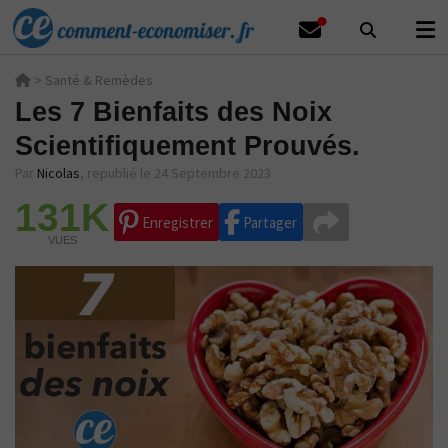
>
Santé & Remèdes
Les 7 Bienfaits des Noix
Scientifiquement Prouvés.
Par
Nicolas
,
republié le 24 Septembre 2023
131K
Enregistrer
Partager
VUES