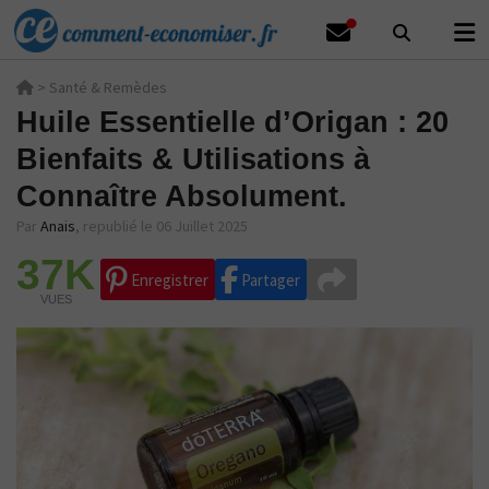
>
Santé & Remèdes
Huile Essentielle d’Origan : 20
Bienfaits & Utilisations à
Connaître Absolument.
Par
Anais
,
republié le 06 Juillet 2025
37K
Enregistrer
Partager
VUES