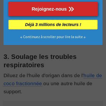
Rejoignez-nous
Déjà 3 millions de lecteurs !
↓ Continuez à scroller pour lire la suite ↓
3. Soulage les troubles
respiratoires
Diluez de l'huile d'origan dans de l'
huile de
coco fractionnée
ou une autre huile de
support.