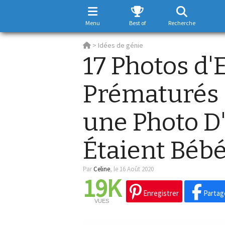
Menu
Best of
Recherche
>
Idées de génie
17 Photos d'
Prématurés 
une Photo D
Étaient Bébé
Par
Celine
,
le 16 Août 2020
19K
Enregistrer
Partag
VUES