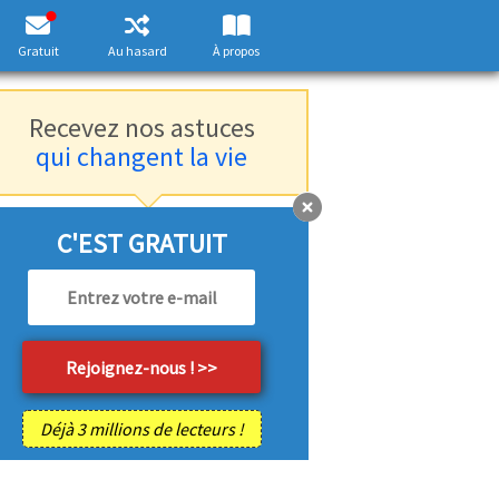
Gratuit
Au hasard
À propos
Recevez nos astuces
qui changent la vie
C'EST GRATUIT
Déjà 3 millions de lecteurs !