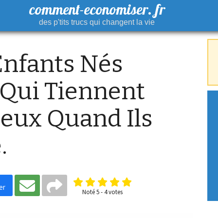
comment-economiser. fr
des p'tits trucs qui changent la vie
Enfants Nés
Qui Tiennent
'eux Quand Ils
.
er
Noté
5
-
4
votes