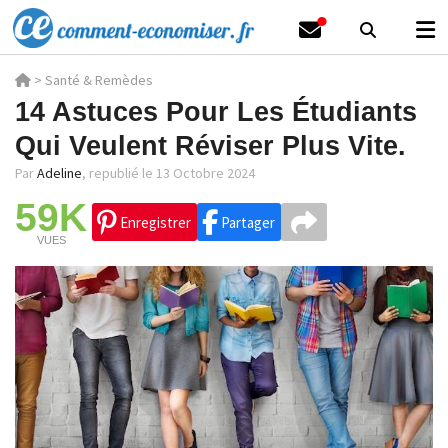
>
Santé & Remèdes
14 Astuces Pour Les Étudiants
Qui Veulent Réviser Plus Vite.
Par
Adeline
,
republié le 13 Octobre 2024
59K
Enregistrer
Partager
VUES