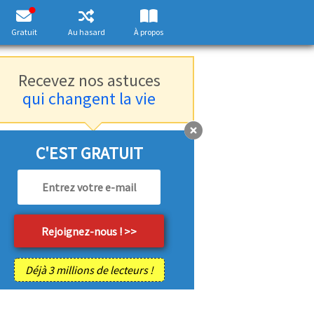
Gratuit
Au hasard
À propos
Recevez nos astuces
qui changent la vie
C'EST GRATUIT
Déjà 3 millions de lecteurs !