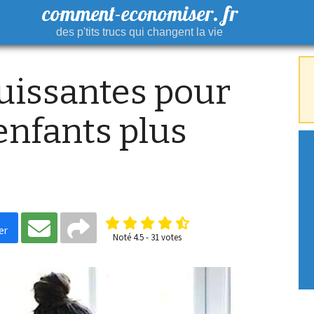
comment-economiser. fr
des p'tits trucs qui changent la vie
uissantes pour
 enfants plus
er
Noté
4.5
-
31
votes