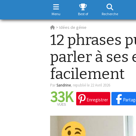
Menu
Best of
Recherche
>
Idées de génie
12 phrases p
parler à ses
facilement
Par
Sandrine
,
republié le 22 Avril 2026
33K
Enregistrer
Partag
VUES