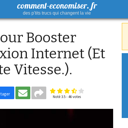
comment-economiser. fr
des p'tits trucs qui changent la vie
Pour Booster
ion Internet (Et
e Vitesse.).
tager
Noté
3.5
-
46
votes