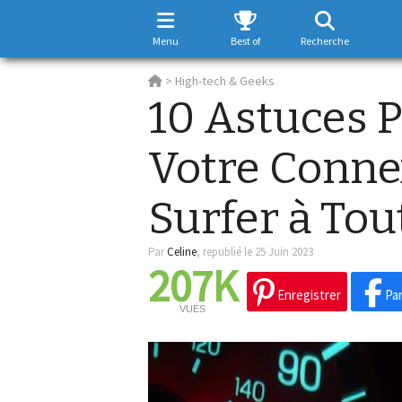
Menu
Best of
Recherche
>
High-tech & Geeks
10 Astuces 
Votre Connex
Surfer à Tout
Par
Celine
,
republié le 25 Juin 2023
207K
Enregistrer
Par
VUES