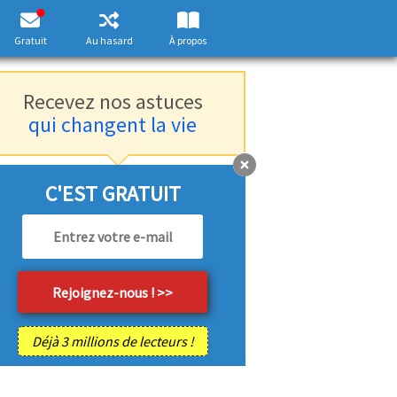
Gratuit
Au hasard
À propos
Recevez nos astuces
qui changent la vie
C'EST GRATUIT
Déjà 3 millions de lecteurs !