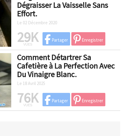
Dégraisser La Vaisselle Sans
Effort.
Le 02 Décembre 2020
29K
Partager
Enregistrer
VUES
Comment Détartrer Sa
Cafetière à La Perfection Avec
Du Vinaigre Blanc.
Le 18 Avril 2025
76K
Partager
Enregistrer
VUES