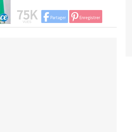
75K
Partager
Enregistrer
VUES