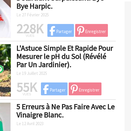
Bye Harpic.
Le 27 Février 2025
228K
Partager
Enregistrer
VUES
L'Astuce Simple Et Rapide Pour
Mesurer le pH du Sol (Révélé
Par Un Jardinier).
Le 19 Juillet 2025
55K
Partager
Enregistrer
VUES
5 Erreurs à Ne Pas Faire Avec Le
Vinaigre Blanc.
Le 12 Avril 2023