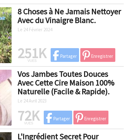
8 Choses à Ne Jamais Nettoyer
Avec du Vinaigre Blanc.
Le 24 Février 2024
251K
Partager
Enregistrer
VUES
Vos Jambes Toutes Douces
Avec Cette Cire Maison 100%
Naturelle (Facile & Rapide).
Le 24 Avril 2023
72K
Partager
Enregistrer
VUES
L'Ingrédient Secret Pour