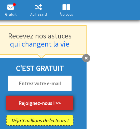
Gratuit
Au hasard
À propos
Recevez nos astuces
qui changent la vie
C'EST GRATUIT
Déjà 3 millions de lecteurs !