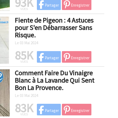
93K
Partager
Enregistrer
VUES
Fiente de Pigeon : 4 Astuces
pour S'en Débarrasser Sans
Risque.
Le 03 Mai 2024
85K
Partager
Enregistrer
VUES
Comment Faire Du Vinaigre
Blanc à La Lavande Qui Sent
Bon La Provence.
Le 03 Mai 2024
83K
Partager
Enregistrer
VUES