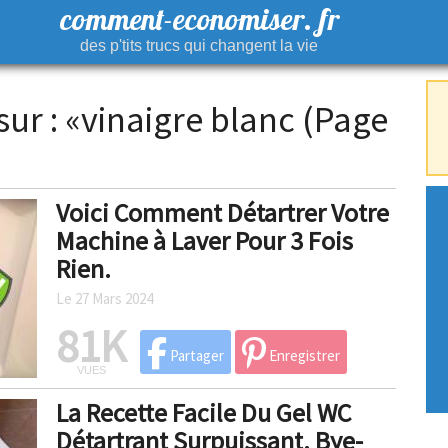
comment-economiser. fr
des p'tits trucs qui changent la vie
sur : «vinaigre blanc (Page
Voici Comment Détartrer Votre
Machine à Laver Pour 3 Fois
Rien.
Le 27 Mars 2024
81K
Partager
Enregistrer
VUES
La Recette Facile Du Gel WC
Détartrant Surpuissant. Bye-