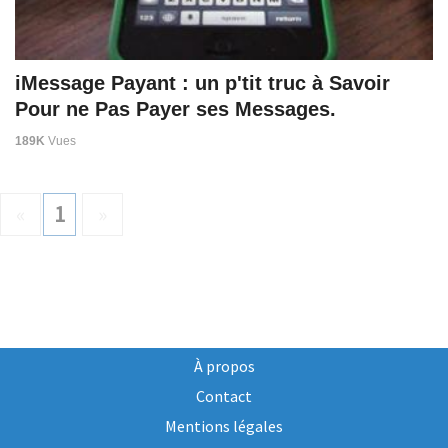
iMessage Payant : un p'tit truc à Savoir
Pour ne Pas Payer ses Messages.
189K
Vues
«
1
»
À propos
Contact
Mentions légales