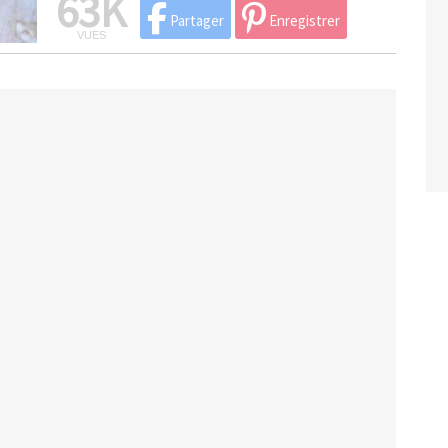
63K
Partager
Enregistrer
VUES