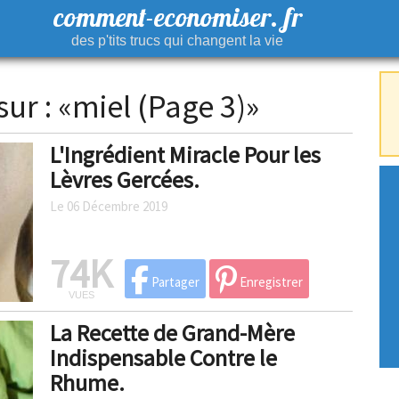
comment-economiser. fr
des p'tits trucs qui changent la vie
sur : «miel (Page 3)»
L'Ingrédient Miracle Pour les
Lèvres Gercées.
Le 06 Décembre 2019
74K
Partager
Enregistrer
VUES
La Recette de Grand-Mère
Indispensable Contre le
Rhume.