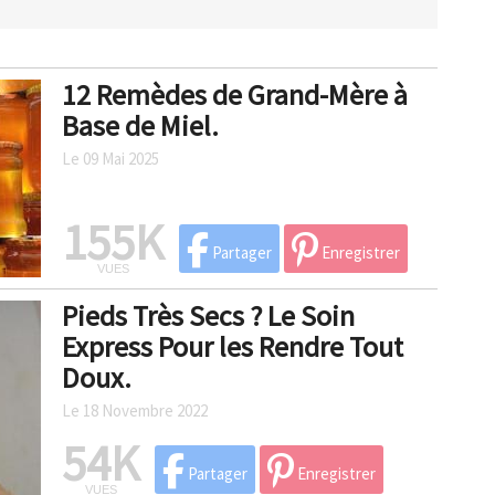
12 Remèdes de Grand-Mère à
Base de Miel.
Le 09 Mai 2025
155K
Partager
Enregistrer
VUES
Pieds Très Secs ? Le Soin
Express Pour les Rendre Tout
Doux.
Le 18 Novembre 2022
54K
Partager
Enregistrer
VUES