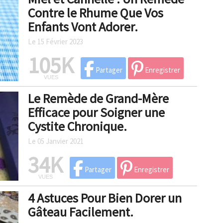
Contre le Rhume Que Vos
Enfants Vont Adorer.
Le 15 Février 2023
105K
Partager
Enregistrer
VUES
Le Remède de Grand-Mère
Efficace pour Soigner une
Cystite Chronique.
Le 05 Janvier 2021
34K
Partager
Enregistrer
VUES
4 Astuces Pour Bien Dorer un
Gâteau Facilement.