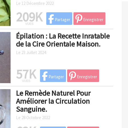
Le 12 Décembre 2022
209K
Partager
Enregistrer
VUES
Épilation : La Recette Inratable
de la Cire Orientale Maison.
Le 23 Juillet 2024
57K
Partager
Enregistrer
VUES
Le Remède Naturel Pour
Améliorer la Circulation
Sanguine.
Le 28 Octobre 2022