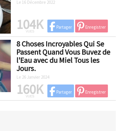
Le 16 Décembre 2022
104K
Partager
Enregistrer
VUES
8 Choses Incroyables Qui Se
Passent Quand Vous Buvez de
l'Eau avec du Miel Tous les
Jours.
Le 26 Janvier 2024
160K
Partager
Enregistrer
VUES