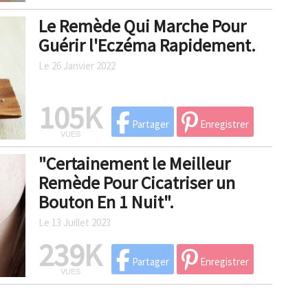
Le Remède Qui Marche Pour
Guérir l'Eczéma Rapidement.
Le 26 Janvier 2022
105K
Partager
Enregistrer
VUES
"Certainement le Meilleur
Remède Pour Cicatriser un
Bouton En 1 Nuit".
Le 13 Juillet 2023
239K
Partager
Enregistrer
VUES