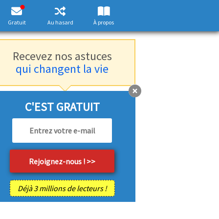
Gratuit
Au hasard
À propos
Recevez nos astuces
qui changent la vie
C'EST GRATUIT
Déjà 3 millions de lecteurs !