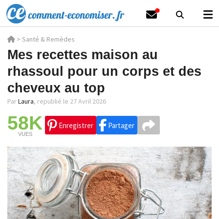
>
Santé & Remèdes
Mes recettes maison au
rhassoul pour un corps et des
cheveux au top
Par
Laura
,
republié le 27 Avril 2026
58K
Enregistrer
Partager
VUES