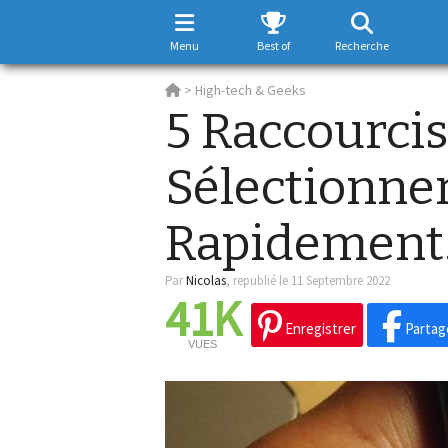
Menu
Best of
Recherche
>
High-tech & Geeks
5 Raccourci
Sélectionner
Rapidement
Par
Nicolas
,
republié le 11 Septembre 2022
41K
Enregistrer
Partag
VUES