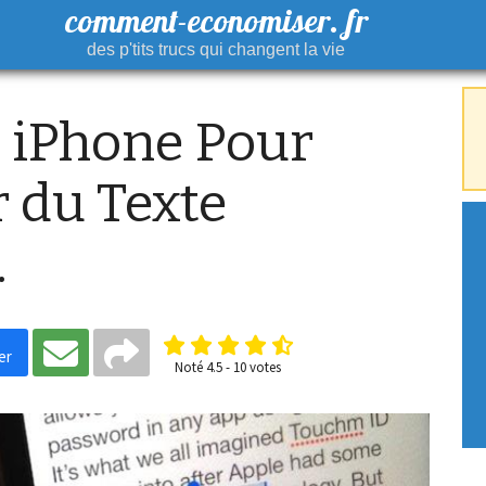
comment-economiser. fr
des p'tits trucs qui changent la vie
s iPhone Pour
 du Texte
.
er
Noté
4.5
-
10
votes