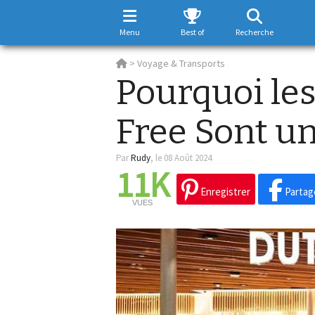
Menu
Best of
Recherche
>
Voyage & Transports
Pourquoi le
Free Sont un
Par
Rudy
,
le 08 Août 2024
11K
Enregistrer
Partag
VUES