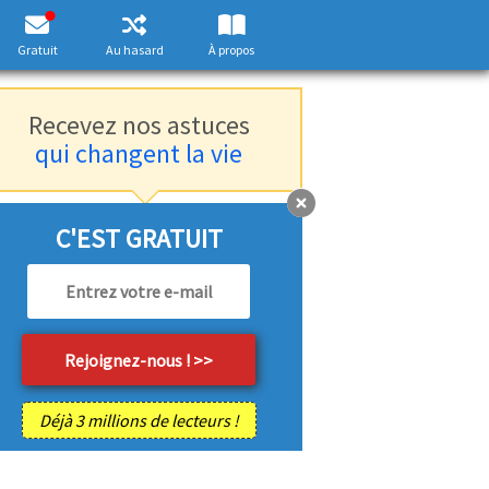
Gratuit
Au hasard
À propos
Recevez nos astuces
qui changent la vie
C'EST GRATUIT
Déjà 3 millions de lecteurs !