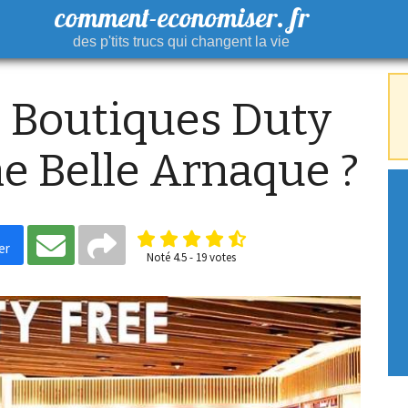
comment-economiser. fr
des p'tits trucs qui changent la vie
s Boutiques Duty
e Belle Arnaque ?
er
Noté
4.5
-
19
votes