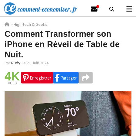
>
High-tech & Geeks
Comment Transformer son
iPhone en Réveil de Table de
Nuit.
Par
Rudy
,
le 21 Juin 2024
4K
Enregistrer
Partager
VUES