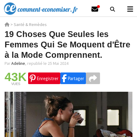
>
Santé & Remèdes
19 Choses Que Seules les
Femmes Qui Se Moquent d'Être
à la Mode Comprennent.
Par
Adeline
,
republié le 25 Mai 2024
43K
Enregistrer
Partager
VUES