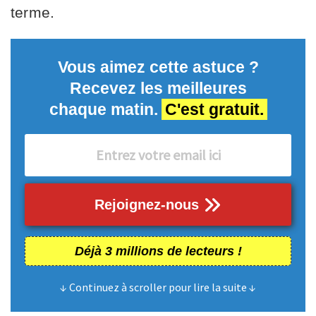
terme.
Vous aimez cette astuce ?
Recevez les meilleures
chaque matin.
C'est gratuit.
Rejoignez-nous
Déjà 3 millions de lecteurs !
↓ Continuez à scroller pour lire la suite ↓