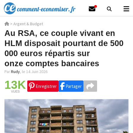
>
Argent & Budget
Au RSA, ce couple vivant en
HLM disposait pourtant de 500
000 euros répartis sur
onze comptes bancaires
Par
Rudy
,
le 14 Juin 2026
13K
Enregistrer
Partager
VUES