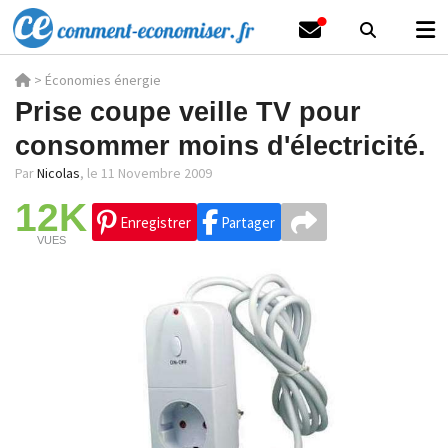
>
Économies énergie
Prise coupe veille TV pour
consommer moins d'électricité.
Par
Nicolas
,
le 11 Novembre 2009
12K
Enregistrer
Partager
VUES