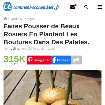
>
Jardin & Potager
Faites Pousser de Beaux
Rosiers En Plantant Les
Boutures Dans Des Patates.
Par
Adeline
,
republié le 11 Mars 2026
315K
Enregistrer
Partager
VUES