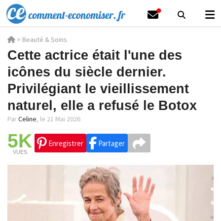
>
Beauté & Soins
Cette actrice était l'une des
icônes du siècle dernier.
Privilégiant le vieillissement
naturel, elle a refusé le Botox
Par
Celine
,
le 21 Mai 2026
5K
Enregistrer
Partager
VUES