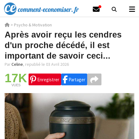
>
Psycho & Motivation
Après avoir reçu les cendres
d'un proche décédé, il est
important de savoir ceci...
Par
Celine
,
republié le 03 Avril 2026
17K
Enregistrer
Partager
VUES