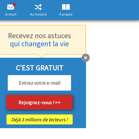
Gratuit
Au hasard
À propos
Recevez nos astuces
qui changent la vie
C'EST GRATUIT
Déjà 3 millions de lecteurs !