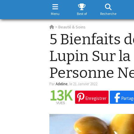
Menu
Best of
Recherche
>
Beauté & Soins
5 Bienfaits 
Lupin Sur la
Personne Ne
Par
Adeline
,
le 21 Janvier 2022
13K
Enregistrer
Partag
VUES