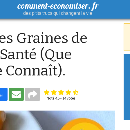
comment-economiser. fr
des p'tits trucs qui changent la vie
des Graines de
 Santé (Que
 Connaît).
er
Noté
4.5
-
14
votes