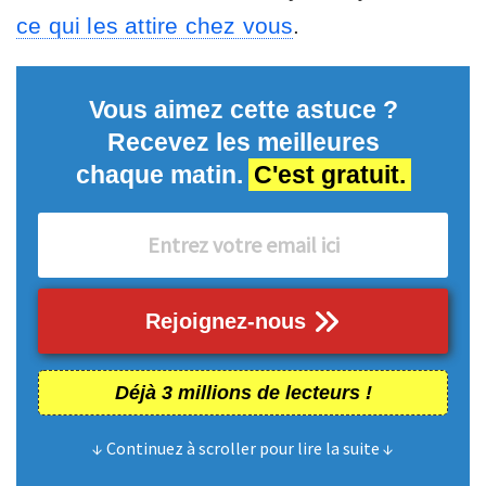
ce qui les attire chez vous
.
Vous aimez cette astuce ?
Recevez les meilleures
chaque matin.
C'est gratuit.
Rejoignez-nous
Déjà 3 millions de lecteurs !
↓ Continuez à scroller pour lire la suite ↓