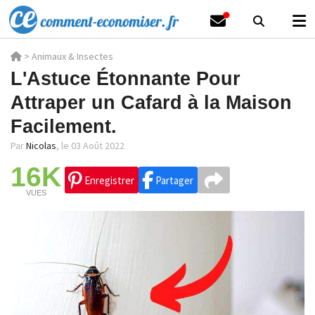
>
Animaux & Insectes
L'Astuce Étonnante Pour
Attraper un Cafard à la Maison
Facilement.
Par
Nicolas
,
le 03 Août 2022
16K
Enregistrer
Partager
VUES