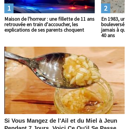
1
2
Maison de l'horreur : une fillette de 11 ans
En 1983, un 
retrouvée en train d'accoucher, les
bouleversé l
explications de ses parents choquent
jamais à quoi
40 ans
Si Vous Mangez de l'Ail et du Miel à Jeun
Pendant 7 Jours, Voici Ce Qu'il Se Passe