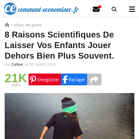
>
Idées de génie
8 Raisons Scientifiques De
Laisser Vos Enfants Jouer
Dehors Bien Plus Souvent.
Par
Celine
,
le 15 Juillet 2019
21K
Enregistrer
Partager
VUES