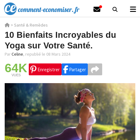
>
Santé & Remèdes
10 Bienfaits Incroyables du
Yoga sur Votre Santé.
Par
Celine
,
republié le 08 Mars 2024
64K
Enregistrer
Partager
VUES