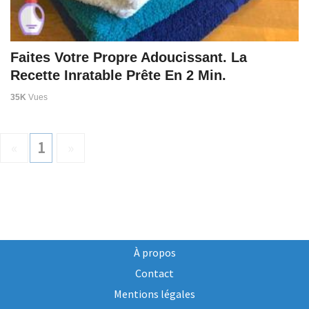
Faites Votre Propre Adoucissant. La
Recette Inratable Prête En 2 Min.
35K
Vues
«
1
»
À propos
Contact
Mentions légales