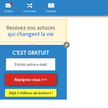
Gratuit
Au hasard
À propos
Recevez nos astuces
qui changent la vie
C'EST GRATUIT
Déjà 3 millions de lecteurs !