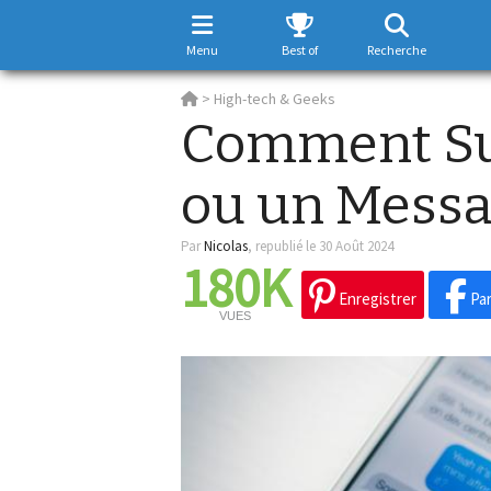
Menu
Best of
Recherche
>
High-tech & Geeks
Comment Su
ou un Messa
Par
Nicolas
,
republié le 30 Août 2024
180K
Enregistrer
Par
VUES