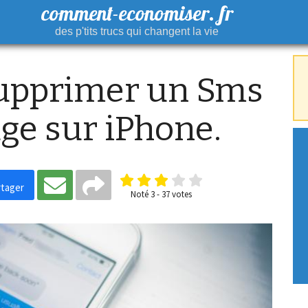
comment-economiser. fr
des p'tits trucs qui changent la vie
pprimer un Sms
ge sur iPhone.
tager
Noté
3
-
37
votes