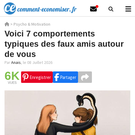
>
Psycho & Motivation
Voici 7 comportements
typiques des faux amis autour
de vous
Par
Anais
,
le 08 Juillet 2026
6K
Enregistrer
Partager
VUES