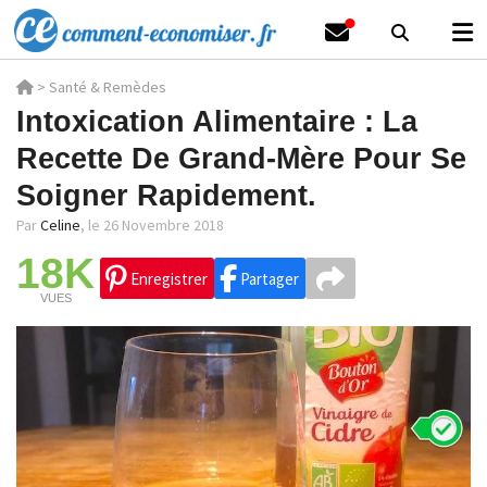
>
Santé & Remèdes
Intoxication Alimentaire : La
Recette De Grand-Mère Pour Se
Soigner Rapidement.
Par
Celine
,
le 26 Novembre 2018
18K
Enregistrer
Partager
VUES