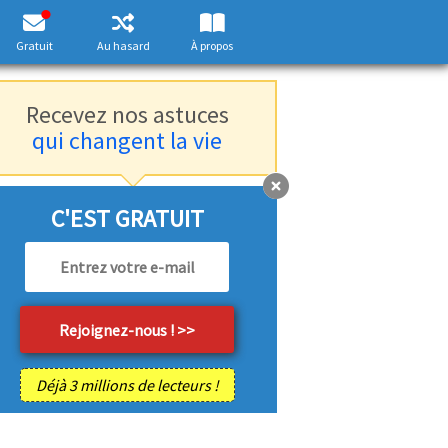
Gratuit
Au hasard
À propos
Recevez nos astuces
qui changent la vie
C'EST GRATUIT
Déjà 3 millions de lecteurs !