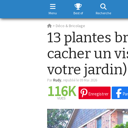
Menu
Best of
Recherche
>
Déco & Bricolage
13 plantes b
cacher un vi
votre jardin)
Par
Rudy
,
republié le 09 Mai 2026
116K
Enregistrer
Par
VUES