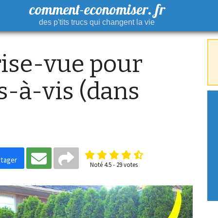
comment-economiser. fr
des p'tits trucs qui changent la vie
rise-vue pour
s-à-vis (dans
tager
Noté
4.5
-
29
votes