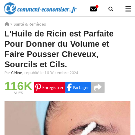
>
Santé & Remèdes
L'Huile de Ricin est Parfaite
Pour Donner du Volume et
Faire Pousser Cheveux,
Sourcils et Cils.
Par
Céline
,
republié le 16 Décembre 2024
116K
Enregistrer
Partager
VUES