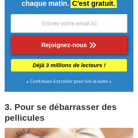
chaque matin.
C'est gratuit.
Rejoignez-nous
Déjà 3 millions de lecteurs !
↓ Continuez à scroller pour lire la suite ↓
3. Pour se débarrasser des
pellicules