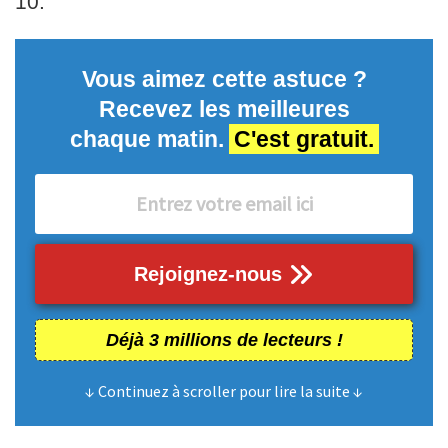
10.
Vous aimez cette astuce ?
Recevez les meilleures
chaque matin.
C'est gratuit.
Rejoignez-nous
Déjà 3 millions de lecteurs !
↓ Continuez à scroller pour lire la suite ↓